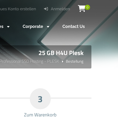
0
es Konto erstellen
Anmelden
ces
Corporate
Contact Us
25 GB H4U Plesk
Professional SSD Hosting - PLESK
Bestellung
3
Zum Warenkorb