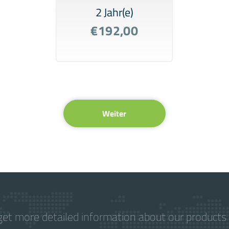
2 Jahr(e)
€192,00
Weiter
get more detailed information about our products 