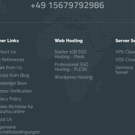
+49 15679792986
her Links
Web Hosting
Server S
ntact Us
Starter 1GB SSD
VPS Clou
Hosting - Plesk
r References
VDS Clou
Professional SSD
ws from Us
Germany 
Hosting - PLESK
Server
icles from Blog
Wordpress Hosting
owledge Base
ense Verification
vacy Policy
kie-Richtlinie für
t4You.online
out Us
lgemeine
schäftsbedingungen