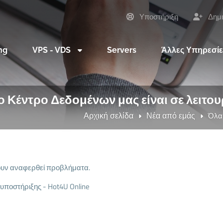
Υποστήριξη
Δημι
ng
VPS - VDS
Servers
Άλλες Υπηρεσί
 Κέντρο Δεδομένων μας είναι σε λειτου
Αρχική σελίδα
Νέα από εμάς
Όλα 
ουν αναφερθεί προβλήματα.
υποστήριξης - Hot4U Online