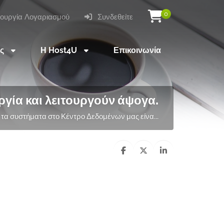
0
ουργία Λογαριασμού
Συνδεθείτε
ες
Η Host4U
Επικοινωνία
ργία και λειτουργούν άψογα.
τα συστήματα στο Κέντρο Δεδομένων μας είνα...