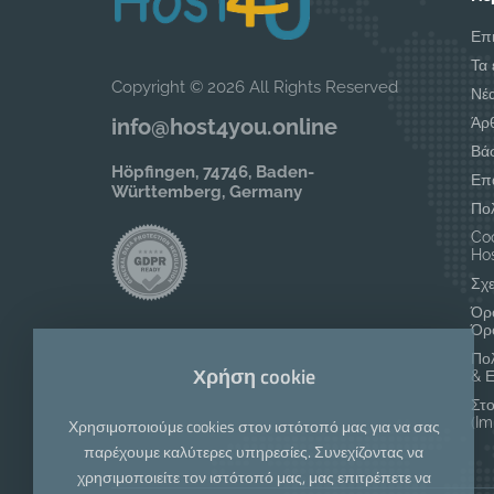
Επ
Τα 
Copyright © 2026 All Rights Reserved
Νέ
Άρ
info@host4you.online
Βά
Höpfingen, 74746, Baden-
Επ
Württemberg, Germany
Πο
Coo
Hos
Σχε
Όρο
Όρ
Πο
Χρήση cookie
& 
Στο
(I
Χρησιμοποιούμε cookies στον ιστότοπό μας για να σας
παρέχουμε καλύτερες υπηρεσίες. Συνεχίζοντας να
χρησιμοποιείτε τον ιστότοπό μας, μας επιτρέπετε να