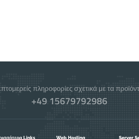
επτομερείς πληροφορίες σχετικά με τα προϊόντα
+49 15679792986
ρισσότερα Links
Web Hosting
Server S