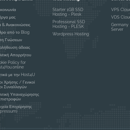
ικοινωνία
Starter 1GB SSD
VPS Clou
Hosting - Plesk
έργα μας
VDS Clou
Professional SSD
α & Ανακοινώσεις
Germany 
Hosting - PLESK
Server
θρα από το Blog
Wordpress Hosting
ση Γνώσεων
αλήθευση άδειας
λιτική Απορρήτου
kie Policy for
t4You.online
τικά με την Host4U
ι Χρήσης / Γενικοί
οι Συναλλαγών
λιτική Υπαναχώρησης
Επιστροφών
ιχεία Επιχείρησης
mpressum)