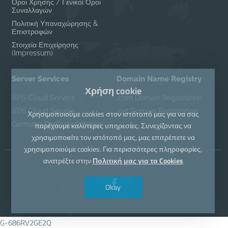
Όροι Χρήσης / Γενικοί Όροι
Συναλλαγών
Πολιτική Υπαναχώρησης &
Επιστροφών
Στοιχεία Επιχείρησης
(Impressum)
Server Services
Domain Name Registry
Χρήση cookie
VPS Cloud Servers
.com Domain Registration
VDS Cloud Servers
.net Domain Registration
Χρησιμοποιούμε cookies στον ιστότοπό μας για να σας
Germany Dedicated Server
παρέχουμε καλύτερες υπηρεσίες. Συνεχίζοντας να
χρησιμοποιείτε τον ιστότοπό μας, μας επιτρέπετε να
χρησιμοποιούμε cookies. Για περισσότερες πληροφορίες,
ανατρέξτε στην
Πολιτική μας για τα Cookies
Okay
G-686RV2GE2Q